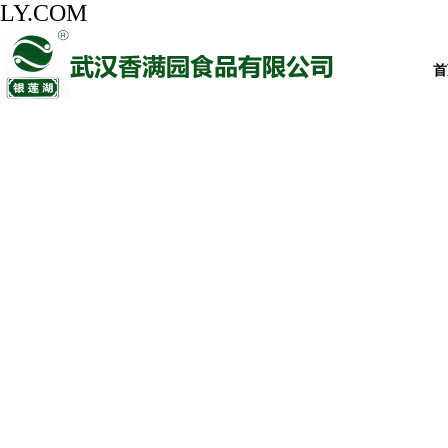
LY.COM
首