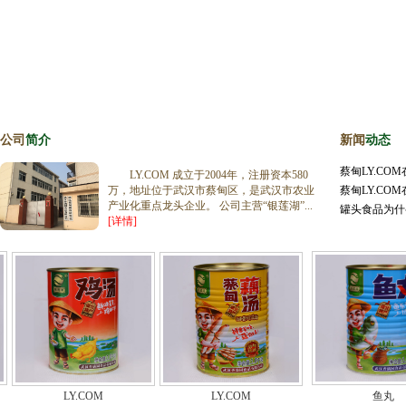
公司
简介
新闻
动态
蔡甸LY.CO
LY.COM 成立于2004年，注册资本580
万，地址位于武汉市蔡甸区，是武汉市农业
蔡甸LY.CO
产业化重点龙头企业。 公司主营“银莲湖”...
罐头食品为什
[详情]
LY.COM
LY.COM
鱼丸